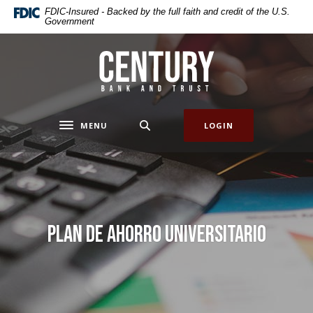
Home
Download
FDIC-Insured - Backed by the full faith and credit of the U.S.
Government
Skip
Acrobat
to
Reader
main
5.0
Century Bank & Trust
content
or
Skip
higher
to
to
footer
view
MENU
LOGIN
Toggle navigation
.pdf
files.
Plan de Ahorro Universitario