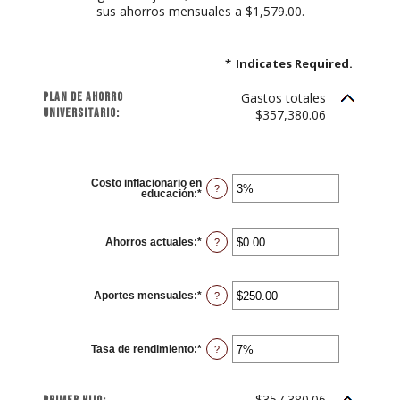
sus ahorros mensuales a $1,579.00.
*
Indicates Required.
Plan de ahorro
Gastos totales
universitario:
$357,380.06
Costo inflacionario en
?
educación
:
*
Enter
an
amount
between
0%
Ahorros actuales
:
*
Enter
?
and
an
20%
amount
between
$0.00
Aportes mensuales
:
*
and
Enter
?
$1,000,000.00
an
amount
between
$0.00
Tasa de rendimiento
:
*
and
Enter
?
$100,000.00
an
amount
between
0%
$357,380.06