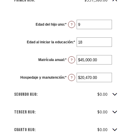
Primer hijo:
and
20%
Edad del hijo uno
:
*
Enter
?
an
amount
between
0
Edad al iniciar la educación
and
:
*
Enter
25
an
amount
between
0
Matrícula anual
:
*
Enter
and
?
an
25
amount
between
$0.00
Hospedaje y manutención
:
*
and
Enter
?
$100,000.00
an
amount
between
$0.00
$0.00
Segundo hijo:
and
$100,000.00
$0.00
Tercer hijo:
$0.00
Cuarto hijo: