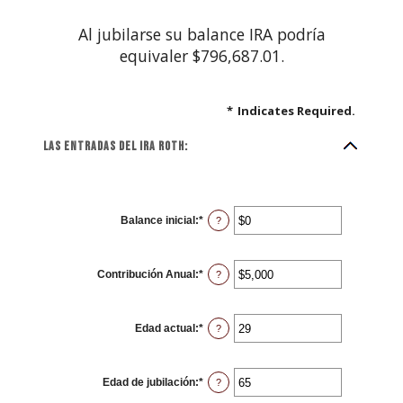
Al jubilarse su balance IRA podría
equivaler $796,687.01.
*
Indicates Required.
Las entradas del IRA ROTH:
Balance inicial
:
*
Enter
?
an
amount
between
$0
Contribución Anual
:
*
and
Enter
?
$2,000,000
an
amount
between
$0
Edad actual
:
*
and
Enter
?
$1,000,000
an
amount
between
0
Edad de jubilación
:
*
and
Enter
?
90
an