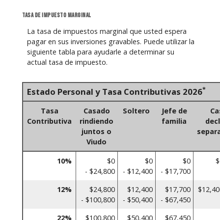
Tasa de impuesto marginal
La tasa de impuestos marginal que usted espera
pagar en sus inversiones gravables. Puede utilizar la
siguiente tabla para ayudarle a determinar su
actual tasa de impuesto.
*
Estado Personal y Tasa Contributivas 2026
Tasa
Casado
Soltero
Jefe de
Ca
Contributiva
rindiendo
familia
dec
juntos o
separ
Viudo
10%
$0
$0
$0
$
- $24,800
- $12,400
- $17,700
12%
$24,800
$12,400
$17,700
$12,40
- $100,800
- $50,400
- $67,450
22%
$100,800
$50,400
$67,450