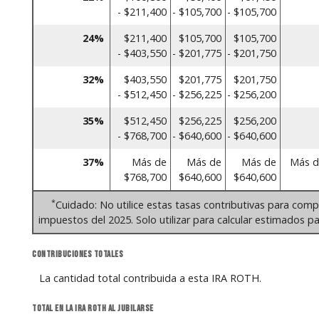
- $211,400
- $105,700
- $105,700
24%
$211,400
$105,700
$105,700
- $403,550
- $201,775
- $201,750
32%
$403,550
$201,775
$201,750
- $512,450
- $256,225
- $256,200
35%
$512,450
$256,225
$256,200
- $768,700
- $640,600
- $640,600
37%
Más de
Más de
Más de
Más d
$768,700
$640,600
$640,600
*
Cuidado: No utilice estas tasas contributivas para comp
impuestos del 2025. Solo utilizar para calcular estimados pa
Contribuciones totales
La cantidad total contribuida a esta IRA ROTH.
Total en la IRA Roth al jubilarse