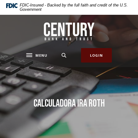
Home
Download
FDIC-Insured - Backed by the full faith and credit of the U.S.
Government
Skip
Acrobat
to
Reader
main
5.0
Century Bank & Trust
content
or
Skip
higher
to
to
footer
view
MENU
LOGIN
Toggle navigation
.pdf
files.
Calculadora IRA Roth