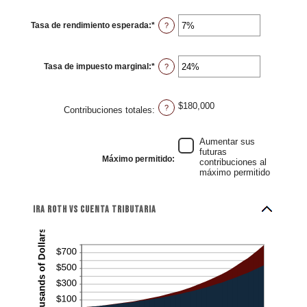
amount
between
10
Tasa de rendimiento esperada
:
*
and
Enter
?
90
an
amount
between
0%
Tasa de impuesto marginal
:
*
and
Enter
?
20%
an
amount
between
0%
$180,000
and
?
Contribuciones totales
:
50%
Aumentar sus
futuras
Máximo permitido
:
contribuciones al
máximo permitido
IRA Roth vs Cuenta Tributaria